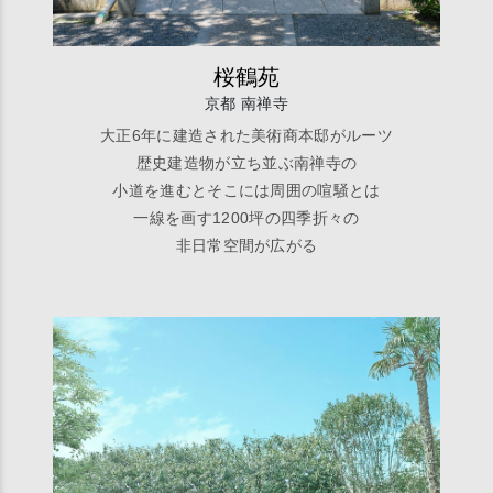
桜鶴苑
京都 南禅寺
大正6年に建造された美術商本邸がルーツ
歴史建造物が立ち並ぶ南禅寺の
小道を進むとそこには周囲の喧騒とは
一線を画す1200坪の四季折々の
非日常空間が広がる