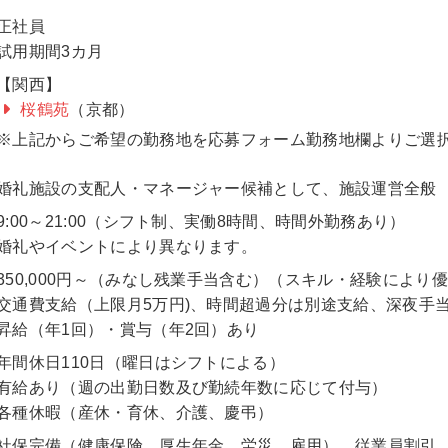
正社員
試用期間3カ月
【関西】
桜鶴苑
（京都）
※上記からご希望の勤務地を応募フォーム勤務地欄よりご選
婚礼施設の支配人・マネージャー候補として、施設運営全般
9:00～21:00（シフト制、実働8時間、時間外勤務あり）
婚礼やイベントにより異なります。
350,000円～（みなし残業手当含む）（スキル・経験により
交通費支給（上限月5万円)、時間超過分は別途支給、深夜手当（
昇給（年1回）・賞与（年2回）あり
年間休日110日（曜日はシフトによる）
有給あり（週の出勤日数及び勤続年数に応じて付与）
各種休暇（産休・育休、介護、慶弔）
社保完備（健康保険、厚生年金、労災、雇用）、従業員割引