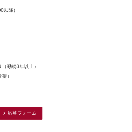
00以降）
、
り（勤続3年以上）
希望）
応募フォーム