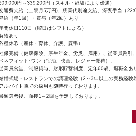
209,000円～339,200円（スキル・経験により優遇）
交通費支給（上限月5万円)、残業代別途支給、深夜手当（22:
昇給（年1回）・賞与（年2回）あり
年間休日110日（曜日はシフトによる）
有給あり
各種休暇（産休・育休、介護、慶弔）
社保完備（健康保険、厚生年金、労災、雇用）、従業員割引
ベネフィット･ワン（宿泊、映画、レジャー優待）、
従業員食堂、制服貸与、財形貯蓄制度、定年60歳、退職金あ
結婚式場・レストランでの調理経験（2～3年以上の実務経験
アルバイト職での採用も随時行っております。
書類選考後、面接1～2回を予定しております。