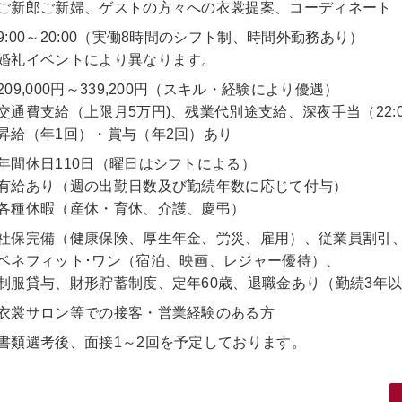
ご新郎ご新婦、ゲストの方々への衣裳提案、コーディネート
9:00～20:00（実働8時間のシフト制、時間外勤務あり）
婚礼イベントにより異なります。
209,000円～339,200円（スキル・経験により優遇）
交通費支給（上限月5万円)、残業代別途支給、深夜手当（22:
昇給（年1回）・賞与（年2回）あり
年間休日110日（曜日はシフトによる）
有給あり（週の出勤日数及び勤続年数に応じて付与）
各種休暇（産休・育休、介護、慶弔）
社保完備（健康保険、厚生年金、労災、雇用）、従業員割引
ベネフィット･ワン（宿泊、映画、レジャー優待）、
制服貸与、財形貯蓄制度、定年60歳、退職金あり（勤続3年
衣裳サロン等での接客・営業経験のある方
書類選考後、面接1～2回を予定しております。