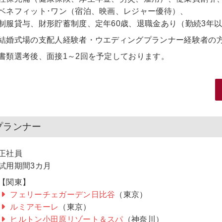
ベネフィット･ワン（宿泊、映画、レジャー優待）、
制服貸与、財形貯蓄制度、定年60歳、退職金あり（勤続3年
結婚式場の支配人経験者・ウエディングプランナー経験者の
書類選考後、面接1～2回を予定しております。
プランナー
正社員
試用期間3カ月
【関東】
フェリーチェガーデン日比谷
（東京）
ルミアモーレ
（東京）
ヒルトン小田原リゾート＆スパ
（神奈川）