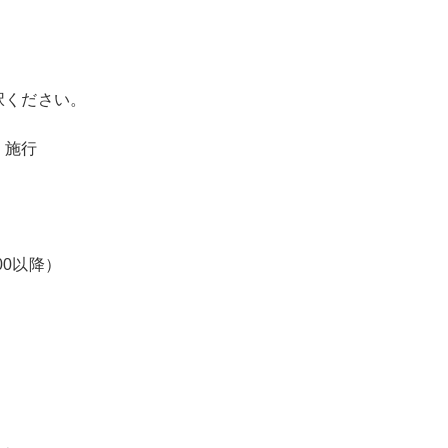
択ください。
・施行
00以降）
、