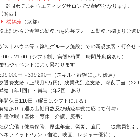
※同ホテル内ウエディングサロンでの勤務となります。
【関西】
桜鶴苑
（京都）
※上記からご希望の勤務地を応募フォーム勤務地欄よりご選
ゲストハウス等（弊社グループ施設）での新規接客・打合せ
9:00～21:00（シフト制、実働8時間、時間外勤務あり）
婚礼やイベントにより異なります。
209,000円～339,200円（スキル・経験により優遇）
交通費支給（上限月5万円)、残業代別途支給、深夜手当（22:
昇給（年1回）・賞与（年2回）あり
年間休日110日（曜日はシフトによる）
有給あり（週の出勤日数及び勤続年数に応じて付与）
各種休暇（産休・育休、介護、慶弔）
社保完備（健康保険、厚生年金、労災、雇用）、従業員割引
ベネフィット･ワン（宿泊、映画、レジャー優待）、