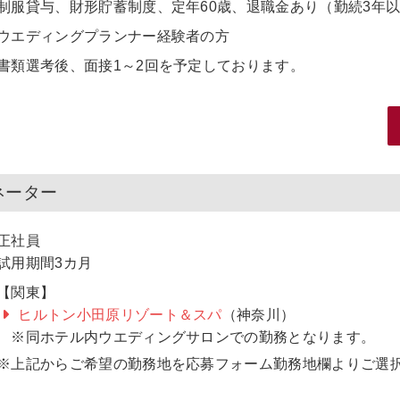
制服貸与、財形貯蓄制度、定年60歳、退職金あり（勤続3年
ウエディングプランナー経験者の方
書類選考後、面接1～2回を予定しております。
ネーター
正社員
試用期間3カ月
【関東】
ヒルトン小田原リゾート＆スパ
（神奈川）
※同ホテル内ウエディングサロンでの勤務となります。
※上記からご希望の勤務地を応募フォーム勤務地欄よりご選